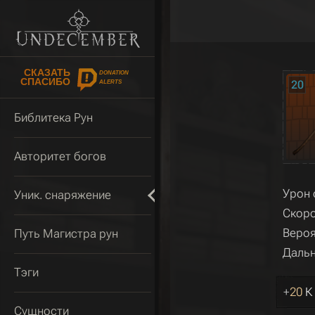
СКАЗАТЬ
DONATION
СПАСИБО
20
ALERTS
Библитека Рун
Авторитет богов
Урон 
Уник. снаряжение
Скоро
Вероя
Путь Магистра рун
Дальн
Тэги
+
20
К
Сущности