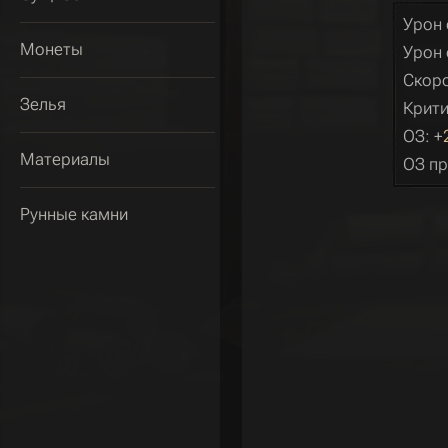
Урон 
Монеты
Урон 
Скоро
Зелья
Крити
ОЗ: +
Материалы
ОЗ пр
Рунные камни