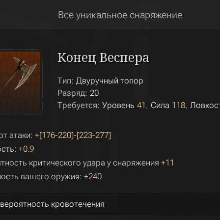
Все уникальное снаряжение
Конец Веспера
Тип:
Двуручный топор
Разряд:
20
Требуется:
Уровень
41
Сила
118
Ловкос
от атаки: +
[176-220]
-
[223-277]
сть: +
0.9
тность критического удара у снаряжения +
11
ость вашего оружия: +
240
 вероятность кровотечения