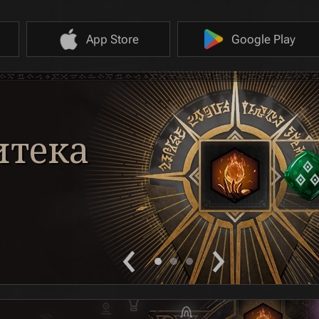
App Store
Google Play
ости