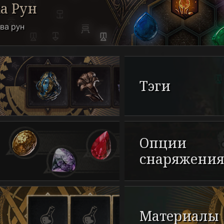
а Рун
ва рун
Тэги
Опции
снаряжени
Материалы