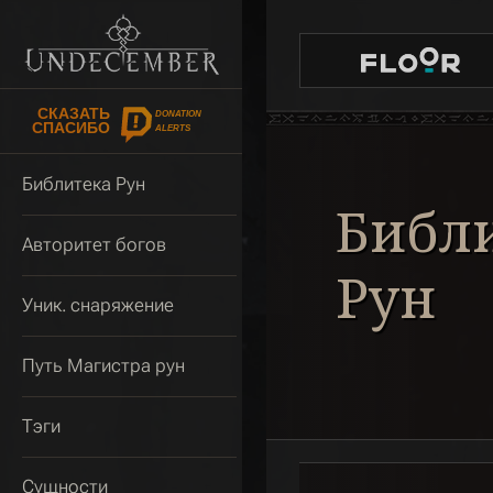
СКАЗАТЬ
DONATION
СПАСИБО
ALERTS
Библитека Рун
Сущн
Авторитет богов
Уник. снаряжение
Путь Магистра рун
Тэги
Сущности