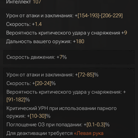
Интеллект
107
Урон от атаки и заклинания: +
[154-193]
-
[206-229]
Скорость: +
1.4
Вероятность критического удара у снаряжения +
9
Дальность вашего оружия: +
180
Скорость движения: +
7
%
Урон от атаки и заклинания: +
[72-85]
%
Скорость: +
[20-24]
%
Вероятность критического удара у снаряжения: +
[91-182]
%
Критический УРН при использовании парного
оружия: +
[10-30]
%
Поглощение ОЗ при попадании: +
[0.1-0.3]
%
Для деактивации требуется
«Левая рука