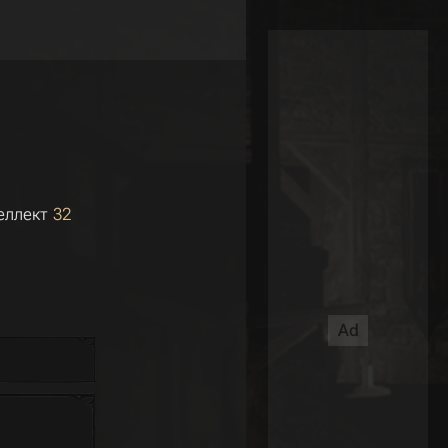
еллект
32