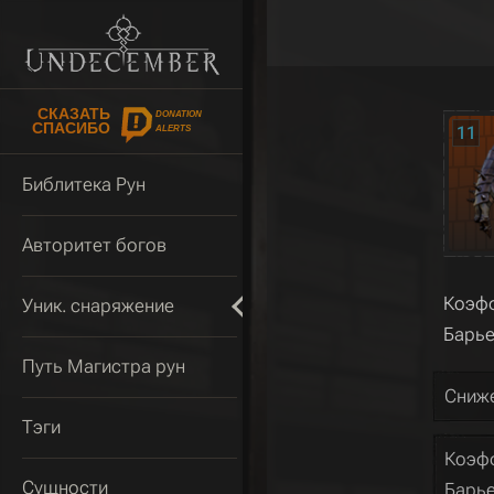
СКАЗАТЬ
DONATION
СПАСИБО
11
ALERTS
Библитека Рун
Авторитет богов
Коэфф
Уник. снаряжение
Барье
Путь Магистра рун
Сниже
Тэги
Коэфф
Сущности
Барье