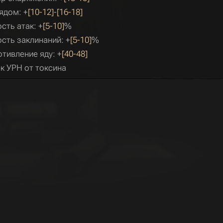
ядом: +
[10-12]
-
[16-18]
сть атак: +
[5-10]
%
сть заклинаний: +
[5-10]
%
тивление яду: +
[40-48]
к УРН от токсина