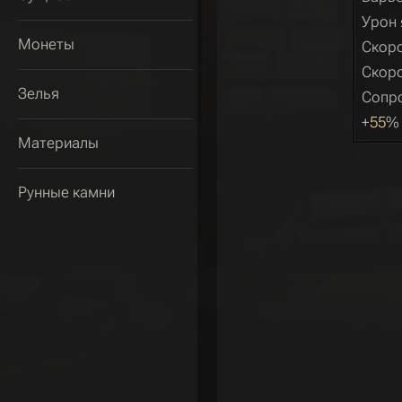
Урон 
Монеты
Скоро
Скоро
Зелья
Сопро
+
55
% 
Материалы
Рунные камни