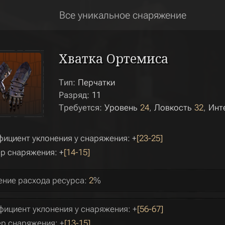
Все уникальное снаряжение
Хватка Ортемиса
Тип:
Перчатки
Разряд:
11
Требуется:
Уровень
24
Ловкость
32
Инт
ициент уклонения у снаряжения: +
[23-25]
р снаряжения: +
[14-15]
ние расхода ресурса:
2
%
ициент уклонения у снаряжения: +
[56-67]
р снаряжения: +
[13-15]