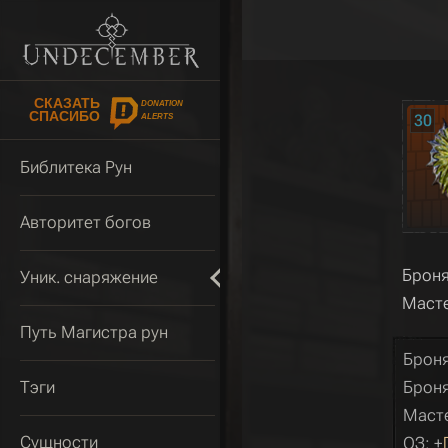
СКАЗАТЬ
DONATION
СПАСИБО
30
ALERTS
Библитека Рун
Авторитет богов
Броня
Уник. снаряжение
Масте
Путь Магистра рун
Броня
Тэги
Броня
Масте
Сущности
ОЗ: +