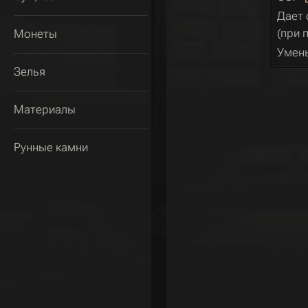
Дает
(при 
Монеты
Умен
Зелья
Материалы
Рунные камни