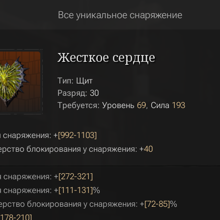
Все уникальное снаряжение
Жесткое сердце
Тип:
Щит
Разряд:
30
Требуется:
Уровень
69
Сила
193
 снаряжения: +
[992-1103]
рство блокирования у снаряжения: +
40
 снаряжения: +
[272-321]
 снаряжения: +
[111-131]
%
рство блокирования у снаряжения: +
[72-85]
%
[178-210]