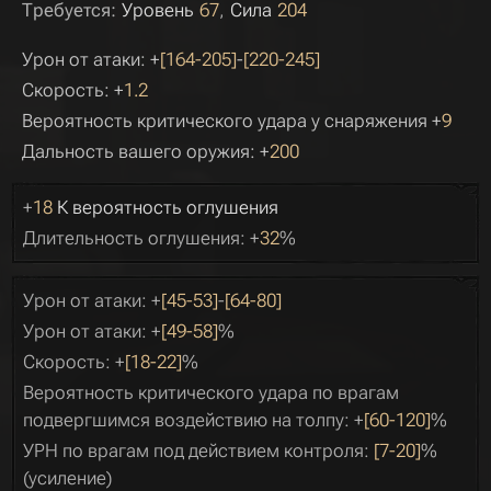
Требуется:
Уровень
67
Сила
204
Урон от атаки: +
[164-205]
-
[220-245]
Скорость: +
1.2
Вероятность критического удара у снаряжения +
9
Дальность вашего оружия: +
200
+
18
К вероятность оглушения
Длительность оглушения: +
32
%
Урон от атаки: +
[45-53]
-
[64-80]
Урон от атаки: +
[49-58]
%
Скорость: +
[18-22]
%
Вероятность критического удара по врагам
подвергшимся воздействию на толпу: +
[60-120]
%
УРН по врагам под действием контроля:
[7-20]
%
(усиление)