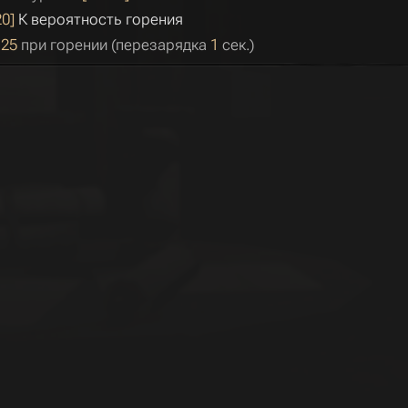
20]
К вероятность горения
а
25
при горении (перезарядка
1
сек.)