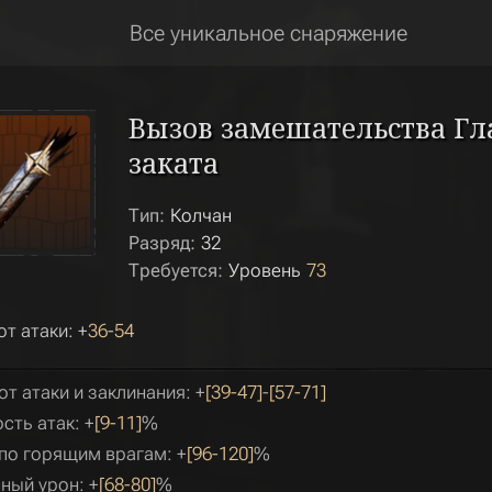
Все уникальное снаряжение
Вызов замешательства Гл
заката
Тип:
Колчан
Разряд:
32
Требуется:
Уровень
73
от атаки: +
36
-
54
от атаки и заклинания: +
[39-47]
-
[57-71]
сть атак: +
[9-11]
%
по горящим врагам: +
[96-120]
%
ный урон: +
[68-80]
%