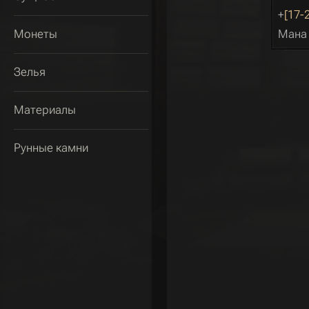
+
[17-
Монеты
Ман
Зелья
Материалы
Рунные камни