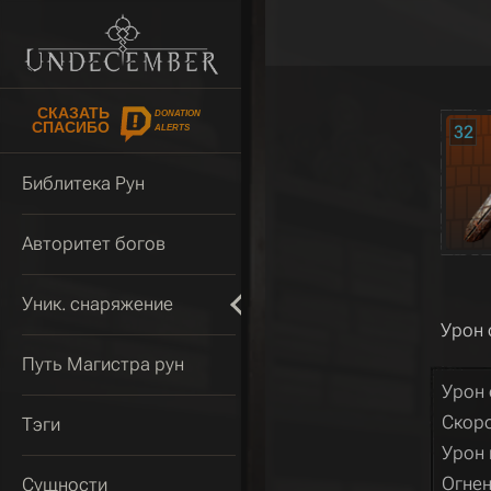
СКАЗАТЬ
DONATION
СПАСИБО
32
ALERTS
Библитека Рун
Авторитет богов
Уник. снаряжение
Урон 
Путь Магистра рун
Урон 
Скоро
Тэги
Урон 
Огнен
Сущности