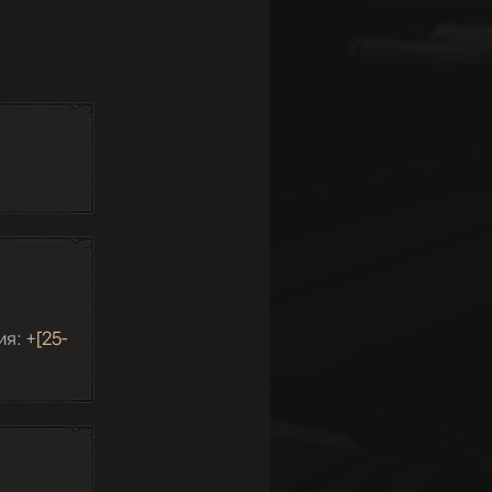
я: +
[25-