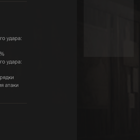
го удара:
%
го удара:
рядки
я атаки