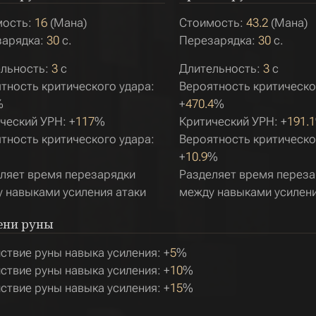
мость:
16
(Мана)
Стоимость:
43.2
(Мана)
зарядка:
30
с.
Перезарядка:
30
с.
льность:
3
с
Длительность:
3
с
тность критического удара:
Вероятность критическо
%
+
470.4
%
ческий УРН: +
117
%
Критический УРН: +
191.1
тность критического удара:
Вероятность критическо
+
10.9
%
ляет время перезарядки
Разделяет время переза
 навыками усиления атаки
между навыками усилени
ени руны
ствие руны навыка усиления: +
5
%
ствие руны навыка усиления: +
10
%
ствие руны навыка усиления: +
15
%