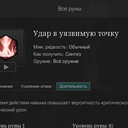
Все руны
Удар в уязвимую точку
Мин. редкость:
Обычный
Как получить:
Синтез
Оружие:
Всё оружие
инание
Усиление атаки
Длительность
емя действия навыка повышает вероятность критическог
ческий урон
ень руны
1
Уровень руны
45