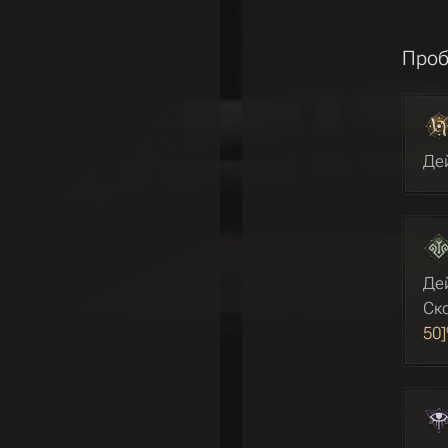
Проб
Де
Де
Ск
50]