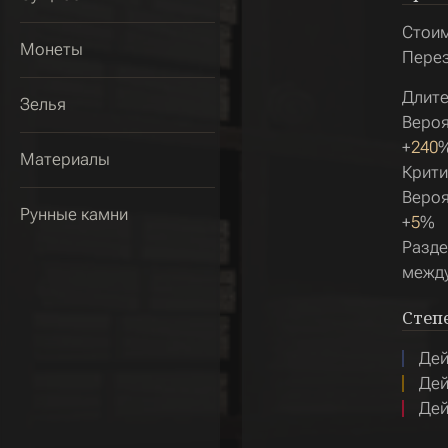
Стои
Монеты
Пере
Длите
Зелья
Вероя
+
240
Материалы
Крити
Вероя
Рунные камни
+
5
%
Разде
между
Степ
Дей
Дей
Дей