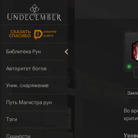
СКАЗАТЬ
DONATION
СПАСИБО
ALERTS
Библитека Рун
Авторитет богов
Уник. снаряжение
Закл
Путь Магистра рун
Во вр
крити
Тэги
Уров
Сущности