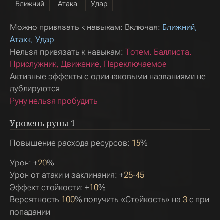
Ближний
Атака
Удар
Можно привязать к навыкам: Включая:
Ближний,
Атакк, Удар
Нельзя привязать к навыкам:
Тотем, Баллиста,
Прислужник, Движение, Переключаемое
Активные эффекты с одиинаковыми названиями не
дублируются
Руну нельзя пробудить
Уровень руны
1
Повышение расхода ресурсов:
15
%
Урон: +
20
%
Урон от атаки и заклинания: +
25
-
45
Эффект стойкости: +
10
%
Вероятность
100
% получить «Стойкость» на
3
с при
попадании