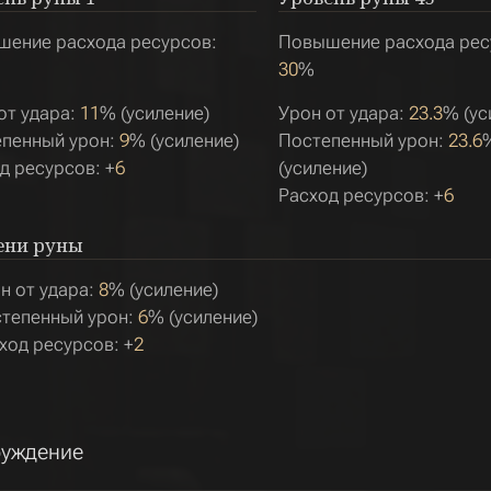
ение расхода ресурсов:
Повышение расхода рес
30
%
от удара:
11
% (усиление)
Урон от удара:
23.3
% (ус
пенный урон:
9
% (усиление)
Постепенный урон:
23.6
д ресурсов: +
6
(усиление)
Расход ресурсов: +
6
ени руны
н от удара:
8
% (усиление)
тепенный урон:
6
% (усиление)
ход ресурсов: +
2
уждение