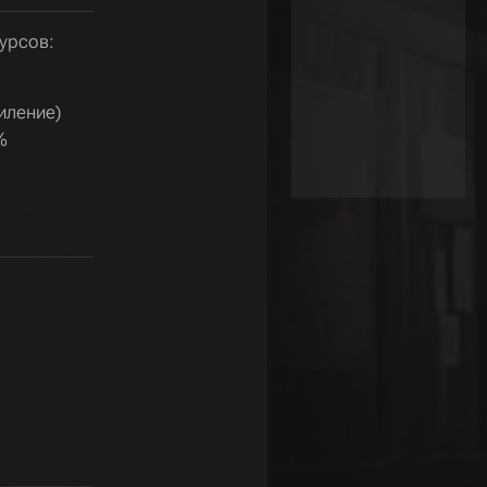
урсов:
иление)
%