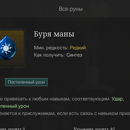
Все руны
Буря маны
Мин. редкость:
Редкий
Как получить:
Синтез
Постепенный урон
 привязать к любым навыкам, соответвующим:
Удар,
пенный урон
няется к прислужникам, если есть связь с навыком приз
ень руны
1
Уровень руны
45