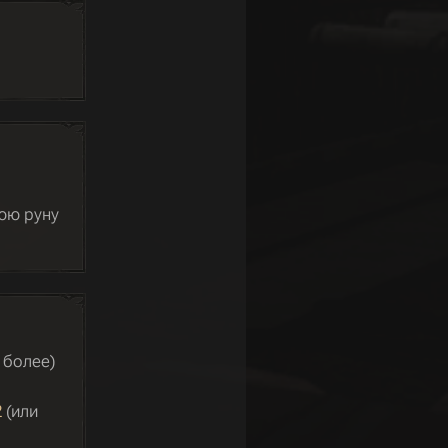
юю руну
 более)
2
(или