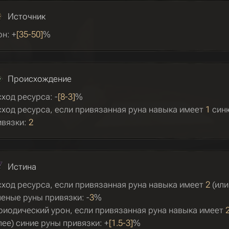
Источник
н: +
[35-50]
%
Происхождение
ход ресурса: -
[8-3]
%
сход ресурса, если привязанная руна навыка имеет
1
син
ивязки:
2
Истина
сход ресурса, если привязанная руна навыка имеет
2
(или
еные руны привязки: -
3
%
риодический урон, если привязанная руна навыка имеет
ее) синие руны привязки: +
[1.5-3]
%