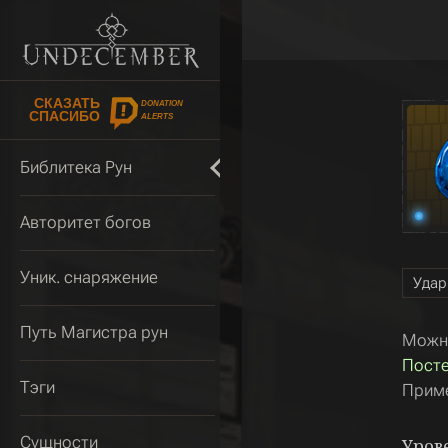
СКАЗАТЬ
DONATION
СПАСИБО
ALERTS
Библитека Рун
Авторитет богов
Уник. снаряжение
Удар
Путь Магистра рун
Можно
Посте
Тэги
Приме
Сущности
Уров