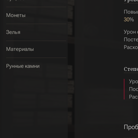
Повыш
Монеты
30
%
Урон 
Зелья
Посте
Расхо
Материалы
Рунные камни
Степ
Уро
Пос
Рас
Проб