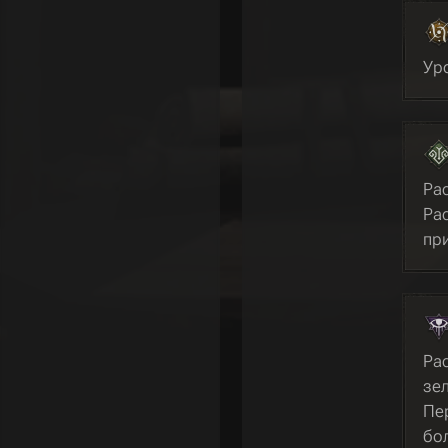
Уро
Рас
Ра
пр
Ра
зел
Пе
бол