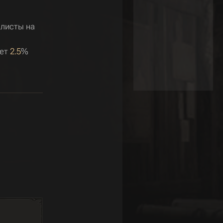
ллисты на
ает
2.5
%