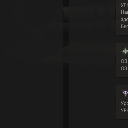
УР
На
зд
Бл
ОЗ
ОЗ 
Уро
УР