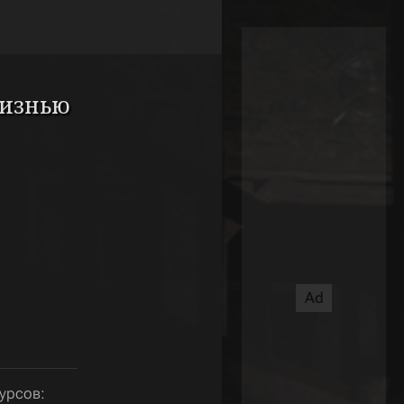
жизнью
урсов: