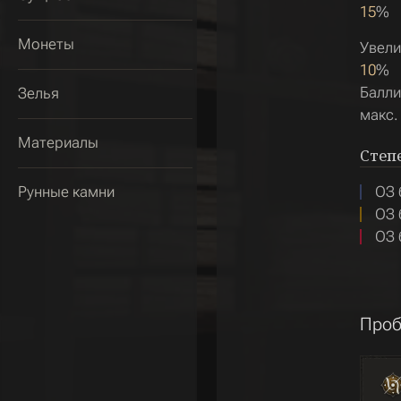
15
%
Монеты
Увели
10
%
Балли
Зелья
макс.
Материалы
Степ
Рунные камни
ОЗ 
ОЗ 
ОЗ 
Проб