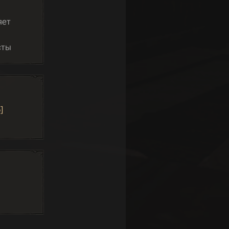
яет
сты
]