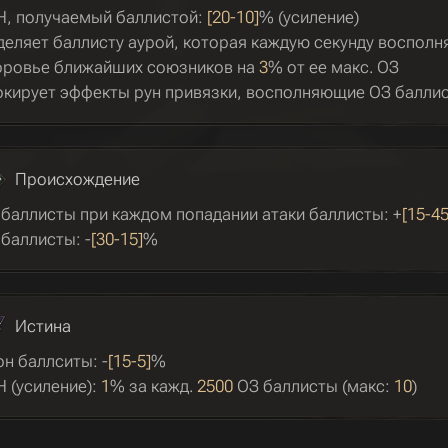
Н, получаемый баллистой:
[20-10]
% (усиление)
деляет баллисту аурой, которая каждую секунду восполн
оровье ближайших союзников на
3
% от ее макс. ОЗ
окирует эффекты рун привязки, восполняющие ОЗ балли
Происхождение
 баллисты при каждом попадании атаки баллисты: +
[15-45
баллисты: -
[30-15]
%
Истина
н баллситы: -
[15-5]
%
Н (усиление):
1
% за кажд.
2500
ОЗ баллисты (макс:
10
)