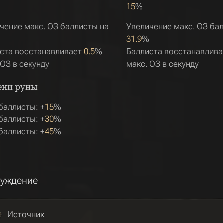
15
%
чение макс. ОЗ баллисты на
Увеличение макс. ОЗ ба
31.9
%
ста восстанавливает
0.5
%
Баллиста восстанавлив
 ОЗ в секунду
макс. ОЗ в секунду
ени руны
баллисты: +
15
%
баллисты: +
30
%
баллисты: +
45
%
уждение
Источник