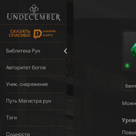
СКАЗАТЬ
DONATION
СПАСИБО
ALERTS
Библитека Рун
Авторитет богов
Уник. снаряжение
Балл
Путь Магистра рун
Можно
Тэги
Уров
Повыш
Сущности