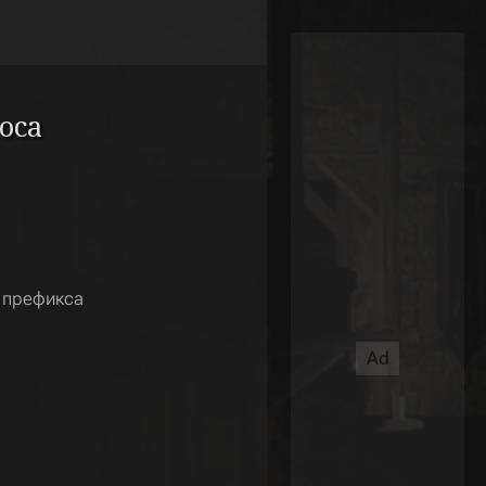
оса
 префикса