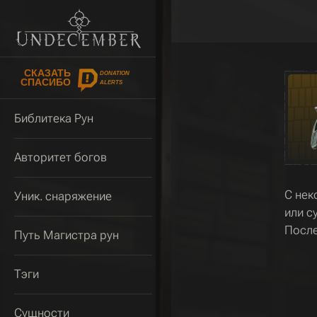
СКАЗАТЬ
DONATION
СПАСИБО
ALERTS
Библитека Рун
Авторитет богов
С нек
Уник. снаряжение
или с
После
Путь Магистра рун
Тэги
Сущности